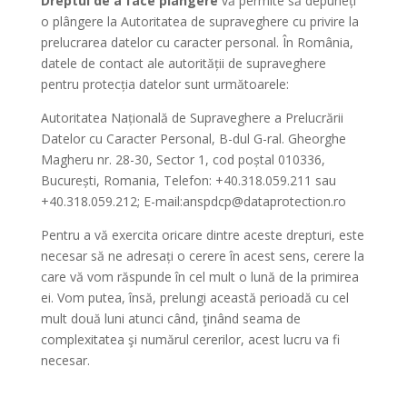
Dreptul de a face plângere
vă permite să depuneți
o plângere la Autoritatea de supraveghere cu privire la
prelucrarea datelor cu caracter personal. În România,
datele de contact ale autorității de supraveghere
pentru protecția datelor sunt următoarele:
Autoritatea Națională de Supraveghere a Prelucrării
Datelor cu Caracter Personal, B-dul G-ral. Gheorghe
Magheru nr. 28-30, Sector 1, cod poștal 010336,
București, Romania, Telefon: +40.318.059.211 sau
+40.318.059.212; E-mail:anspdcp@dataprotection.ro
Pentru a vă exercita oricare dintre aceste drepturi, este
necesar să ne adresați o cerere în acest sens, cerere la
care vă vom răspunde în cel mult o lună de la primirea
ei. Vom putea, însă, prelungi această perioadă cu cel
mult două luni atunci când, ţinând seama de
complexitatea şi numărul cererilor, acest lucru va fi
necesar.