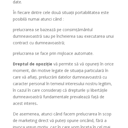
date.
În fiecare dintre cele două situații portabilitatea este
posibilă numai atunci când :
prelucrarea se bazează pe consimțământul
dumneavoastră sau pe încheierea sau executarea unui
contract cu dumneavoastră;
prelucrarea se face prin mijloace automate.
Dreptul de opoziție
vă permite să vă opuneți în orice
moment, din motive legate de situația particulară în
care vă aflați, prelucrării datelor dumneavoastră cu
caracter personal în temeiul interesului nostru legitim,
în cazul în care considerați că drepturile și libertățile
dumneavoastră fundamentale prevalează față de
acest interes
.
De asemenea, atunci când facem prelucrarea în scop
de marketing direct vă puteți opune oricând, fără a
invoca vreun motiv, caz în care vom înceta în cel mai